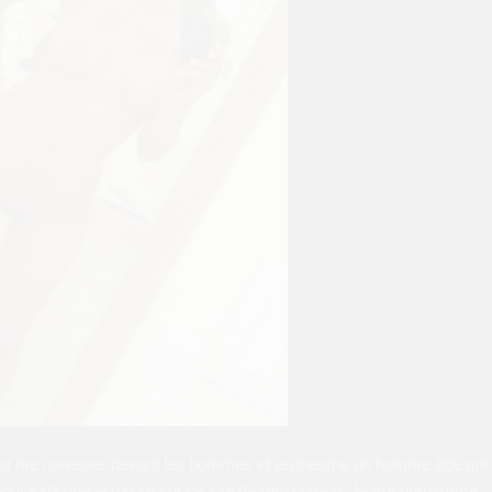
c’est me caresser devant les hommes et je cherche un homme âgé qui
t pour cela que je passe sur ce site de rencontre q. Je me prénomme