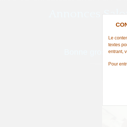
Annonces Salo
CON
Le conten
textes po
Bonne grosse sal
entrant, 
Pour ent