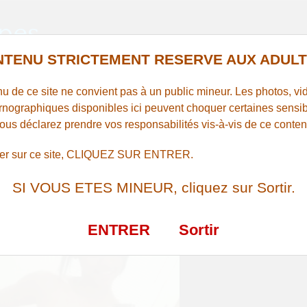
pes
REN
TENU STRICTEMENT RESERVE AUX ADULT
u de ce site ne convient pas à un public mineur. Les photos, vid
rnographiques disponibles ici peuvent choquer certaines sensibi
ope à Lyon qui cherche un mec
vous déclarez prendre vos responsabilités vis-à-vis de ce conten
rer sur ce site, CLIQUEZ SUR ENTRER.
SI VOUS ETES MINEUR, cliquez sur Sortir.
ENTRER
Sortir