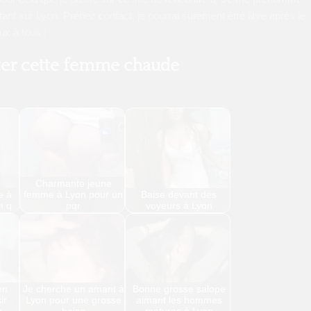
ant sur Lyon. Prenez contact, je pourrai surement être libre après le
ux à tous !
ter cette femme chaude
Charmante jeune
e à
femme à Lyon pour un
Baise devant des
n q
pqr
voyeurs à Lyon
en
Je cherche un amant à
Bonne grosse salope
ir
Lyon pour une grosse
aimant les hommes