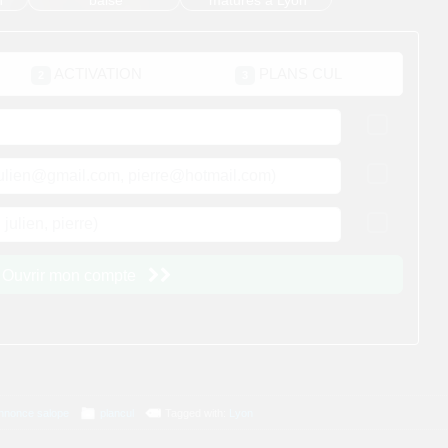
n
baise
matures à Lyon
nnonce salope
plancul
Tagged with:
Lyon