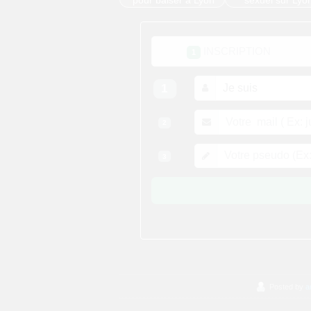
pour baiser à Lyon
sexuel sur Lyo
Posted by
a